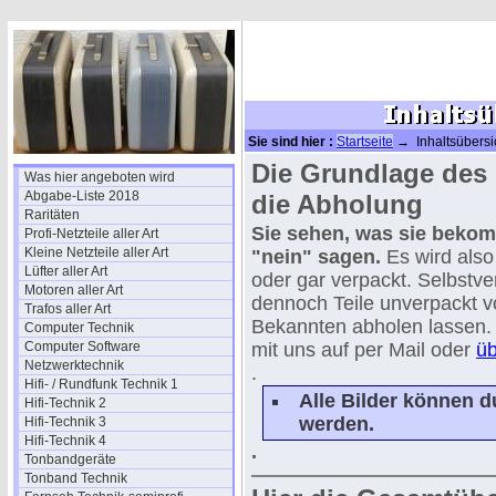
Sie sind hier :
Startseite
→ Inhaltsübersi
Die Grundlage des 
Was hier angeboten wird
Abgabe-Liste 2018
die Abholung
Raritäten
Sie sehen, was sie bek
Profi-Netzteile aller Art
Kleine Netzteile aller Art
"nein" sagen.
Es wird also 
Lüfter aller Art
oder gar verpackt. Selbstve
Motoren aller Art
dennoch Teile unverpackt 
Trafos aller Art
Bekannten abholen lassen. 
Computer Technik
Computer Software
mit uns auf per Mail oder
üb
Netzwerktechnik
.
Hifi- / Rundfunk Technik 1
Alle Bilder können d
Hifi-Technik 2
werden.
Hifi-Technik 3
Hifi-Technik 4
.
Tonbandgeräte
Tonband Technik