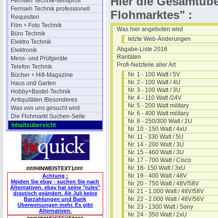
Hier die Gesamtübe
Fernseh Technik-semiprofi
Fernseh Technik professionell
Flohmarktes" :
Requisiten
Film + Foto Technik
Was hier angeboten wird
Büro Technik
letzte Web-Änderungen
Elektro Technik
Abgabe-Liste 2018
Elektronik
Raritäten
Mess- und Prüfgeräte
Profi-Netzteile aller Art
Telefon Technik
Nr. 1 - 100 Watt / 5V
Bücher + Hifi-Magazine
Nr. 2 - 100 Watt / 4U
Haus und Garten
Nr. 3 - 100 Watt / 3U
Hobby+Bastel-Technik
Nr. 4 - 110 Watt /24V
Antiquitäten /Besonderes
Nr. 5 - 200 Watt military
Was von uns gesucht wird
Nr. 6 - 400 Watt military
Die Flohmarkt Suchen-Seite
Nr. 8 - 250/300 Watt / 2U
Inhaltsübersicht
Nr. 10 - 150 Watt / 4xU
Nr. 11 - 330 Watt / 5U
Nr. 14 - 200 Watt / 3U
Nr. 15 - 460 Watt / 3U
Nr. 17 - 700 Watt / Cisco
Nr. 18- 150 Watt / 3xU
###HINWEISTEXT1###
Nr. 19 - 400 Watt / 48V
Achtung :
Meiden Sie ebay - suchen Sie nach
Nr. 20 - 750 Watt / 48V/58V
Alternativen. ebay hat seine "rules"
Nr. 21 - 1.000 Watt / 48V/58V
drastisch geändert. Ab Juli keine
Nr. 22 - 2.000 Watt / 48V/56V
Barzahlungen und Bank
Überweisungen mehr. Es gibt
Nr. 23 - 1300 Watt / Sony
Alternativen.
Nr. 24 - 350 Watt / 2xU