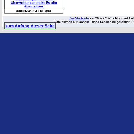
Überweisungen mehr. Es gibt
Alternativen.
###HINWEISTEXT3###
Zur Startseite
- © 2007 / 2023 - Flohmarkt Fil
Bitte einfach nur lächeln: Diese Seiten sind garantiert 
zum Anfang dieser Seite