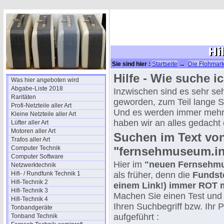
Sie sind hier :
Startseite
→
Die Flohmark
Hilfe - Wie suche 
Was hier angeboten wird
Abgabe-Liste 2018
Inzwischen sind es sehr seh
Raritäten
geworden, zum Teil lange Se
Profi-Netzteile aller Art
Und es werden immer mehr.
Kleine Netzteile aller Art
haben wir an alles gedacht 
Lüfter aller Art
Motoren aller Art
Suchen im Text vo
Trafos aller Art
Computer Technik
"fernsehmuseum.in
Computer Software
Hier im
"neuen Fernsehm
Netzwerktechnik
Hifi- / Rundfunk Technik 1
als früher, denn die
Fundste
Hifi-Technik 2
einem Link!) immer ROT m
Hifi-Technik 3
Machen Sie einen Test und 
Hifi-Technik 4
Ihren Suchbegriff bzw. Ihr 
Tonbandgeräte
aufgeführt :
Tonband Technik