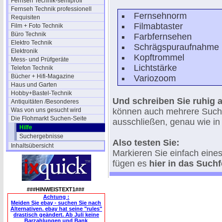
Fernseh Technik-semiprofi
Fernseh Technik professionell
Fernsehnorm
Requisiten
Filmabtaster
Film + Foto Technik
Büro Technik
Farbfernsehen
Elektro Technik
Schrägspuraufnahme
Elektronik
Kopftrommel
Mess- und Prüfgeräte
Lichtstärke
Telefon Technik
Bücher + Hifi-Magazine
Variozoom
Haus und Garten
Hobby+Bastel-Technik
Und schreiben Sie ruhig al
Antiquitäten /Besonderes
Was von uns gesucht wird
können auch mehrere Suchwö
Die Flohmarkt Suchen-Seite
ausschließen, genau wie in
Hilfe
Suchergebnisse
Also testen Sie:
Inhaltsübersicht
Markieren Sie einfach eines
fügen es
hier in das Suchf
###HINWEISTEXT1###
Achtung :
Meiden Sie ebay - suchen Sie nach
Alternativen. ebay hat seine "rules"
drastisch geändert. Ab Juli keine
Barzahlungen und Bank